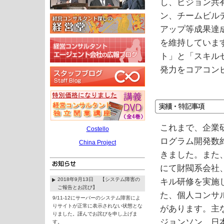
し、ビジョン共
ン、チームビル
アップ等成果達
を維持していま
ト」と「スキル
発力をコアコン
これまで、企業
Costello
ログラム開発数約
China Project
きました。また
にて財閥系会社
2018年9月13日 【システム障害の
キル研修を実施
ご報告とお詫び】
た、個人コンサ
9/11-12にサーバーのシステム障害によ
りサイトが正常に表示されない状態とな
があります。主
りました。謹んでお詫びを申し上げま
ジョンソン、日
す。