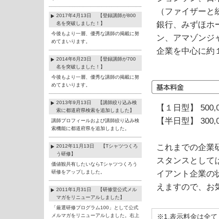
（ファイザーと
2017年4月13日 【登録講師が800
銀行、みずほホ
名を突破しました！】
今後もより一層、優秀な講師の掲載に努
ン、アマゾンジ
めてまいります。
企業を中心に約
2014年6月23日 【登録講師が700
名を突破しました！】
今後もより一層、優秀な講師の掲載に努
めてまいります。
2013年9月13日 【講師絞り込み検
【１日型】 500,
索に都道府県検索を追加しました】
【半日型】 300,
講師プロフィールおよび講師絞り込み検
索機能に都道府県を追加しました。
これまでの企業
2012年11月13日 【Tシャツつくろ
う研修】
スタンスとして
価値観共有したいならTシャツつくろう
研修をアップしました。
イアント企業の
えますので、お
2011年1月31日 【研修堂公式メル
マガをリニューアルしました】
「厳選研修プログラム100」として公式
メルマガをリニューアルしました。右上
※1.表示料金は全