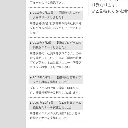
フォームよりご購読下さい。
り異なります。
※2.見積もりを依
2010年9月10日 【講師お試しパッ
クをリリースしました】
研修会社様向けに講師料０円の社員研修
プログラムお試しパックをリリースしま
した！
2010年7月2日 【研修プログラムの
掲載をスタートしました】
研修講師の「社員研修プログラム」の掲
載を開始しました。中央の「新着の研修
プログラム」または左メニュー「研修プ
ログラム検索」よりご覧下さい。
2010年6月2日 【講師向け有料オプ
ション機能を追加しました】
プロフィールのセルフ編集、URLリン
ク、著書掲載等をご利用いただけます。
2007年11月5日 【11/5 営業チーム
強化セミナーを実施しました】
研修堂オススメの人気講師2名による体
験型セミナーを実施しました。