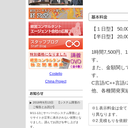
【１日型】 50,0
【半日型】 20,0
1時間7,500
す。
また、金額関し
Costello
す。
China Project
C言語/C++言語
他、各種開発実
2018年9月13日 【システム障害の
ご報告とお詫び】
※1.表示料金は全
9/11-12にサーバーのシステム障害によ
り異なります。
りサイトが正常に表示されない状態とな
※2.見積もりを依
りました。謹んでお詫びを申し上げま
す。