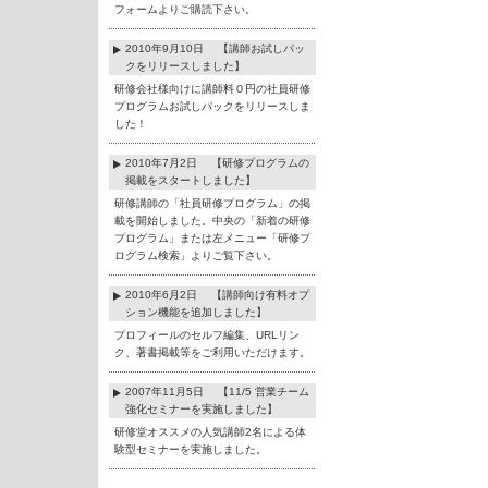
フォームよりご購読下さい。
2010年9月10日 【講師お試しパッ
クをリリースしました】
研修会社様向けに講師料０円の社員研修
プログラムお試しパックをリリースしま
した！
2010年7月2日 【研修プログラムの
掲載をスタートしました】
研修講師の「社員研修プログラム」の掲
載を開始しました。中央の「新着の研修
プログラム」または左メニュー「研修プ
ログラム検索」よりご覧下さい。
2010年6月2日 【講師向け有料オプ
ション機能を追加しました】
プロフィールのセルフ編集、URLリン
ク、著書掲載等をご利用いただけます。
2007年11月5日 【11/5 営業チーム
強化セミナーを実施しました】
研修堂オススメの人気講師2名による体
験型セミナーを実施しました。