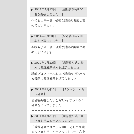
2017年4月13日 【登録講師が800
名を突破しました！】
今後もより一層、優秀な講師の掲載に努
めてまいります。
2014年6月23日 【登録講師が700
名を突破しました！】
今後もより一層、優秀な講師の掲載に努
めてまいります。
2013年9月13日 【講師絞り込み検
索に都道府県検索を追加しました】
講師プロフィールおよび講師絞り込み検
索機能に都道府県を追加しました。
2012年11月13日 【Tシャツつくろ
う研修】
価値観共有したいならTシャツつくろう
研修をアップしました。
2011年1月31日 【研修堂公式メル
マガをリニューアルしました】
「厳選研修プログラム100」として公式
メルマガをリニューアルしました。右上