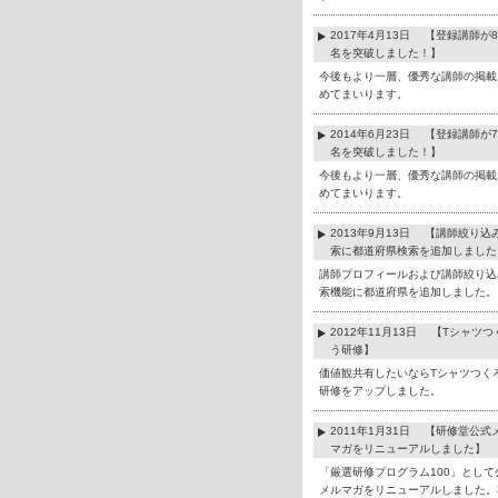
2017年4月13日 【登録講師が8
名を突破しました！】
今後もより一層、優秀な講師の掲載
めてまいります。
2014年6月23日 【登録講師が7
名を突破しました！】
今後もより一層、優秀な講師の掲載
めてまいります。
2013年9月13日 【講師絞り込
索に都道府県検索を追加しました
講師プロフィールおよび講師絞り込
索機能に都道府県を追加しました。
2012年11月13日 【Tシャツつ
う研修】
価値観共有したいならTシャツつく
研修をアップしました。
2011年1月31日 【研修堂公式
マガをリニューアルしました】
「厳選研修プログラム100」として
メルマガをリニューアルしました。