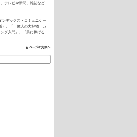
る。テレビや新聞、雑誌など
インデックス・コミュニケー
版）、『一億人の大好物 カ
ィング入門』、『男に捧げる