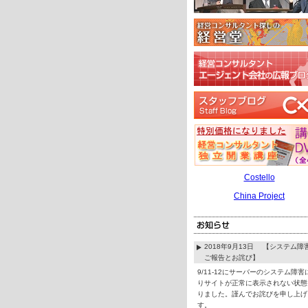
Costello
China Project
2018年9月13日 【システム障
ご報告とお詫び】
9/11-12にサーバーのシステム障害
りサイトが正常に表示されない状態
りました。謹んでお詫びを申し上げ
す。