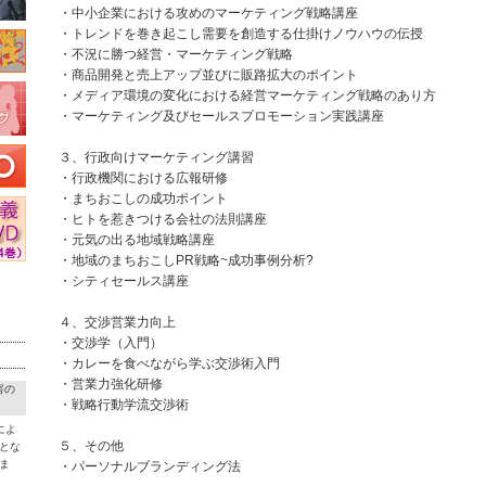
・中小企業における攻めのマーケティング戦略講座
・トレンドを巻き起こし需要を創造する仕掛けノウハウの伝授
・不況に勝つ経営・マーケティング戦略
・商品開発と売上アップ並びに販路拡大のポイント
・メディア環境の変化における経営マーケティング戦略のあり方
・マーケティング及びセールスプロモーション実践講座
３、行政向けマーケティング講習
・行政機関における広報研修
・まちおこしの成功ポイント
・ヒトを惹きつける会社の法則講座
・元気の出る地域戦略講座
・地域のまちおこしPR戦略~成功事例分析?
・シティセールス講座
４、交渉営業力向上
・交渉学（入門）
・カレーを食べながら学ぶ交渉術入門
・営業力強化研修
害の
・戦略行動学流交渉術
によ
５、その他
とな
ま
・パーソナルブランディング法