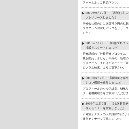
フォームよりご購読下さい。
2010年9月10日 【講師お試し
クをリリースしました】
研修会社様向けに講師料０円の社員
プログラムお試しパックをリリース
した！
2010年7月2日 【研修プログ
掲載をスタートしました】
研修講師の「社員研修プログラム」
載を開始しました。中央の「新着の
プログラム」または左メニュー「研
ログラム検索」よりご覧下さい。
2010年6月2日 【講師向け有
ション機能を追加しました】
プロフィールのセルフ編集、URLリ
ク、著書掲載等をご利用いただけま
2007年11月5日 【11/5 営業
強化セミナーを実施しました】
研修堂オススメの人気講師2名によ
験型セミナーを実施しました。