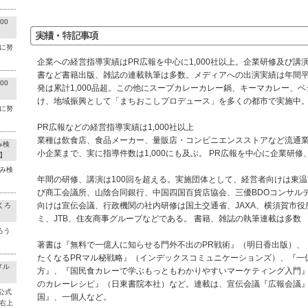
00
に努
企業への経営指導実績はPR広報を中心に1,000社以上。企業研修及び講
書など書籍出版、雑誌の連載執筆は多数。メディアへの出演実績は年間平
00
発は累計1,000品超。この他にスープカレーカレー鍋、キーマカレー、
け、地域振興として「まちおこしプロデュース」を多くの都市で実施中
に努
PR広報などの経営指導実績は1,000社以上
業種は飲食店、食品メーカー、量販店・コンビニエンスストアなど流通
み検
小企業まで、実に指導件数は1,000にも及ぶ。 PR広報を中心に企業研
】
み検
年間の研修、講演は100回を超える。実施団体として、経営者向けは東
び商工会議所、山陰合同銀行、中国四国百貨店協会、三優BDOコンサル
向けは宣伝会議、行政機関の社内研修は国土交通省、JAXA、横須賀市
くろ
ミ、JTB、住友商事グループなどである。 書籍、雑誌の執筆連載は多数
ろう
著書は『無料で一億人に知らせる門外不出のPR戦術』（明日香出版）、
たくなるPRマル秘戦略』（インデックスコミュニケーションズ）、『一
メル
方』、『国民食カレーで学ぶもっともわかりやすいマーケティング入門
のカレーレシピ』（日東書院本社）など。連載は、宣伝会議『広報会議
公式
国』、一個人など。
右上