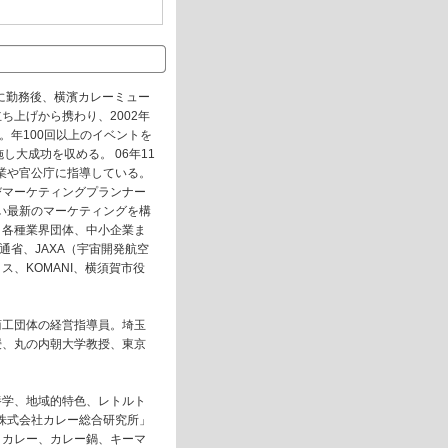
に勤務後、横濱カレーミュー
上げから携わり、2002年
。年100回以上のイベントを
し大成功を収める。 06年11
業や官公庁に指導している。
びマーケティングプランナー
い最新のマーケティングを構
、各種業界団体、中小企業ま
通省、JAXA（宇宙開発航空
、KOMANI、横須賀市役
商工団体の経営指導員。埼玉
授、丸の内朝大学教授、東京
養学、地域的特色、レトルト
株式会社カレー総合研究所」
白カレー、カレー鍋、キーマ