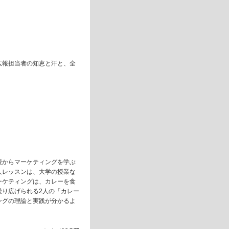
広報担当者の知恵と汗と、全
』
授からマーケティングを学ぶ
人レッスンは、大学の授業な
ーケティングは、カレーを食
繰り広げられる2人の「カレー
ングの理論と実践が分かるよ