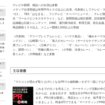
テレビや新聞、雑誌への出演は多数
メディア出演実績は年間平均１００以上に出演。代表例としてテレビ・ラ
パッ
づけ」、TBS「はなまる」、フジテレビ「スーパーニュース」、テレビ
京「ワールドビジネスサテライト」など。新聞実績は朝日新聞、読売新
研修
誌掲載は日経トレンディー、DIME、週刊東洋経済、料理王国、宣伝会議
しま
商品開発１００以上、メニュー開発1,000以上の実績
ラムの
（代表例）「デリープレミアムレシピ」（ハウス食品）、「極みキーマ
ンクス）」（山崎製パン）、「達人のカレーパン（サークルケイサンク
の掲
濱フレンチカレー」（江崎グリコ）、「、「ザ・カレーパン（ローソン
研修
ン、調理パン）、「究極の萬カレー」（小学館、冷凍カレー）、「カレ
修プ
茶ミルク」（片岡物産）など多数
料オプ
ン
す。
『マスコミが思わず取り上げたくなるPRマル秘戦略―タダで！誰にでも
チーム
これまでのモノを売ること、マーケティング活動の中
る体
れからは、お金を出さず、知恵を出すPRの手法がマー
ます。PRの技を駆使し、商品をヒットさせ、低予算で
いきましょう。料金0円でできる「マーケティングPR